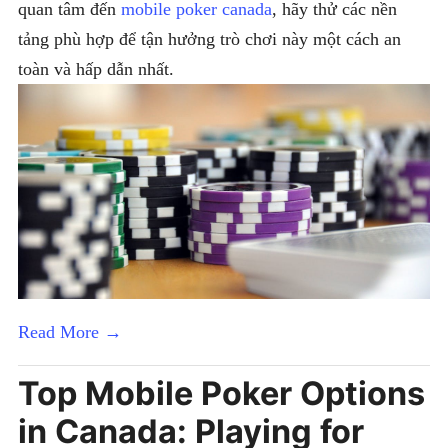
quan tâm đến
mobile poker canada
, hãy thử các nền
tảng phù hợp để tận hưởng trò chơi này một cách an
toàn và hấp dẫn nhất.
Read More →
Top Mobile Poker Options
in Canada: Playing for