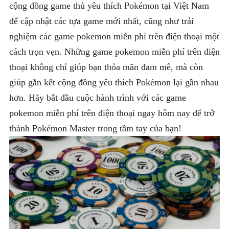
cộng đồng game thủ yêu thích Pokémon tại Việt Nam
để cập nhật các tựa game mới nhất, cũng như trải
nghiệm các game pokemon miễn phí trên điện thoại một
cách trọn vẹn. Những game pokemon miễn phí trên điện
thoại không chỉ giúp bạn thỏa mãn đam mê, mà còn
giúp gắn kết cộng đồng yêu thích Pokémon lại gần nhau
hơn. Hãy bắt đầu cuộc hành trình với các game
pokemon miễn phí trên điện thoại ngay hôm nay để trở
thành Pokémon Master trong tầm tay của bạn!