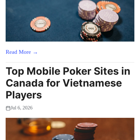
Read More →
Top Mobile Poker Sites in
Canada for Vietnamese
Players
Jul 6, 2026