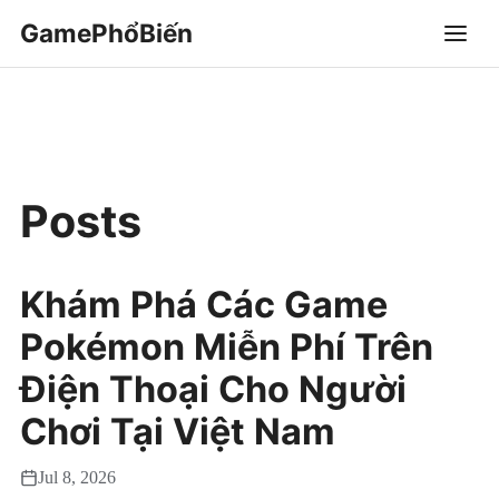
GamePhổBiến
Posts
Khám Phá Các Game
Pokémon Miễn Phí Trên
Điện Thoại Cho Người
Chơi Tại Việt Nam
Jul 8, 2026