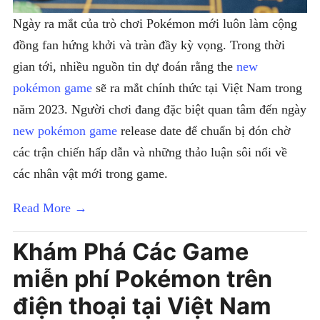
Ngày ra mắt của trò chơi Pokémon mới luôn làm cộng
đồng fan hứng khởi và tràn đầy kỳ vọng. Trong thời
gian tới, nhiều nguồn tin dự đoán rằng the
new
pokémon game
sẽ ra mắt chính thức tại Việt Nam trong
năm 2023. Người chơi đang đặc biệt quan tâm đến ngày
new pokémon game
release date để chuẩn bị đón chờ
các trận chiến hấp dẫn và những thảo luận sôi nổi về
các nhân vật mới trong game.
Read More →
Khám Phá Các Game
miễn phí Pokémon trên
điện thoại tại Việt Nam