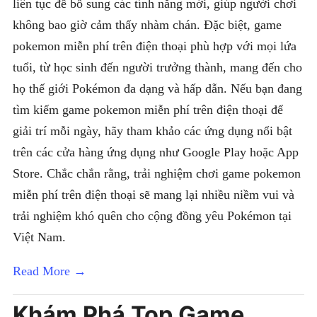
liên tục để bổ sung các tính năng mới, giúp người chơi
không bao giờ cảm thấy nhàm chán. Đặc biệt, game
pokemon miễn phí trên điện thoại phù hợp với mọi lứa
tuổi, từ học sinh đến người trưởng thành, mang đến cho
họ thế giới Pokémon đa dạng và hấp dẫn. Nếu bạn đang
tìm kiếm game pokemon miễn phí trên điện thoại để
giải trí mỗi ngày, hãy tham khảo các ứng dụng nổi bật
trên các cửa hàng ứng dụng như Google Play hoặc App
Store. Chắc chắn rằng, trải nghiệm chơi game pokemon
miễn phí trên điện thoại sẽ mang lại nhiều niềm vui và
trải nghiệm khó quên cho cộng đồng yêu Pokémon tại
Việt Nam.
Read More →
Khám Phá Top Game