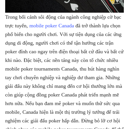
Trong bối cảnh sôi động của ngành công nghiệp cờ bạc
trực tuyến,
mobile poker Canada
đã trở thành lựa chọn
phổ biến cho người chơi. Với sự tiện dụng của các ứng
dụng di động, người chơi có thể tận hưởng các trận
poker đỉnh cao ngay trên điện thoại bất cứ đâu và bất cứ
khi nào. Đặc biệt, các nền tảng này còn tổ chức nhiều
mobile poker tournaments Canada, thu hút hàng nghìn
tay chơi chuyên nghiệp và nghiệp dư tham gia. Những
giải đấu này không chỉ mang đến cơ hội thưởng lớn mà
còn giúp cộng đồng poker Canada phát triển mạnh mẽ
hơn nữa. Nếu bạn đam mê poker và muốn thử sức qua
mobile, Canada hiện là một thị trường lý tưởng để trải
nghiệm các giải đấu poker hấp dẫn. Đừng bỏ lỡ cơ hội