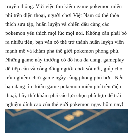
truyền thống. Với việc tìm kiếm game pokemon miễn
phí trên điện thoại, người chơi Việt Nam có thể thỏa
thích sưu tập, huấn luyện và chiến đấu cùng các
pokemon yêu thích mọi lúc mọi nơi. Không cần phải bỏ
ra nhiều tiền, bạn vẫn có thể trở thành huấn luyện viên
mạnh mẽ và khám phá thế giới pokemon phong phú.
Những game này thường có đồ họa đa dạng, gameplay
dễ tiếp cận và cộng đồng người chơi sôi nổi, giúp cho
trải nghiệm chơi game ngày càng phong phú hơn. Nếu
bạn đang tìm kiếm game pokemon miễn phí trên điện
thoại, hãy thử khám phá các lựa chọn phù hợp để trải
nghiệm đỉnh cao của thế giới pokemon ngay hôm nay!