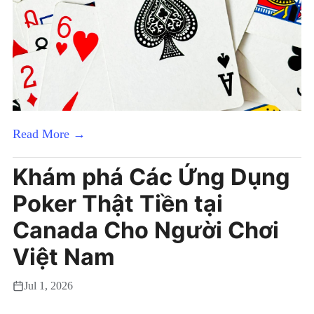
Read More →
Khám phá Các Ứng Dụng
Poker Thật Tiền tại
Canada Cho Người Chơi
Việt Nam
Jul 1, 2026