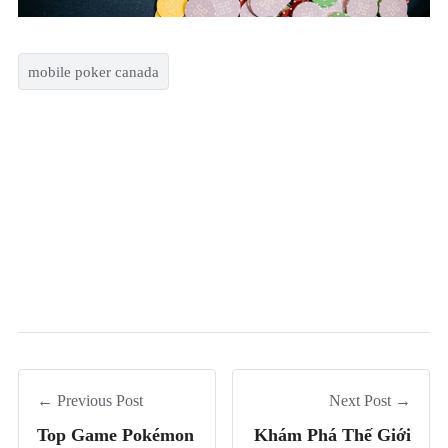
mobile poker canada
← Previous Post
Next Post →
Top Game Pokémon
Khám Phá Thế Giới