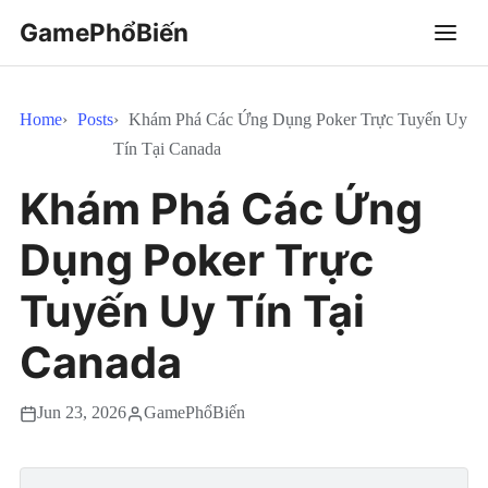
GamePhổBiến
Home
Posts
Khám Phá Các Ứng Dụng Poker Trực Tuyến Uy
Tín Tại Canada
Khám Phá Các Ứng
Dụng Poker Trực
Tuyến Uy Tín Tại
Canada
Jun 23, 2026
GamePhổBiến