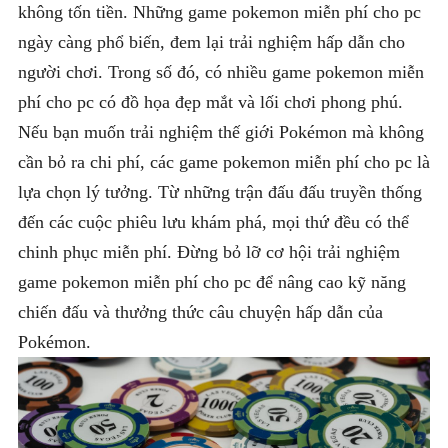
không tốn tiền. Những game pokemon miễn phí cho pc
ngày càng phổ biến, đem lại trải nghiệm hấp dẫn cho
người chơi. Trong số đó, có nhiều game pokemon miễn
phí cho pc có đồ họa đẹp mắt và lối chơi phong phú.
Nếu bạn muốn trải nghiệm thế giới Pokémon mà không
cần bỏ ra chi phí, các game pokemon miễn phí cho pc là
lựa chọn lý tưởng. Từ những trận đấu đấu truyền thống
đến các cuộc phiêu lưu khám phá, mọi thứ đều có thể
chinh phục miễn phí. Đừng bỏ lỡ cơ hội trải nghiệm
game pokemon miễn phí cho pc để nâng cao kỹ năng
chiến đấu và thưởng thức câu chuyện hấp dẫn của
Pokémon.