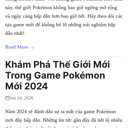
này, thế giới Pokémon không bao giờ ngừng mở rộng
và ngày càng hấp dẫn hơn bao giờ hết. Hãy theo dõi các
tựa game mới để không bỏ lỡ những trải nghiệm hấp
dẫn nhất!
Read More →
Khám Phá Thế Giới Mới
Trong Game Pokémon
Mới 2024
Jun 24, 2026
Năm 2024 sẽ đánh dấu sự ra mắt của game Pokémon
mới đầy hấp dẫn. Những tin tức gần đây đã tiết lộ nhiều