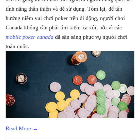
tính năng thân thiện và dễ sử dụng. Tóm lại, để tận
hưởng niềm vui chơi poker trên di động, người chơi
Canada không cần phải tìm kiếm xa xôi, bởi vì các
mobile poker canada
đã sẵn sàng phục vụ người chơi
toàn quốc.
Read More →