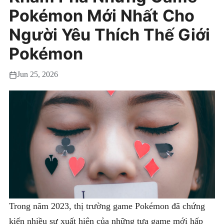
Pokémon Mới Nhất Cho
Người Yêu Thích Thế Giới
Pokémon
Jun 25, 2026
Trong năm 2023, thị trường game Pokémon đã chứng
kiến nhiều sự xuất hiện của những tựa game mới hấp