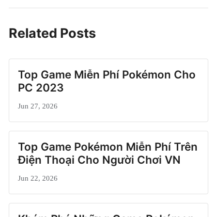
Related Posts
Top Game Miễn Phí Pokémon Cho
PC 2023
Jun 27, 2026
Top Game Pokémon Miễn Phí Trên
Điện Thoại Cho Người Chơi VN
Jun 22, 2026