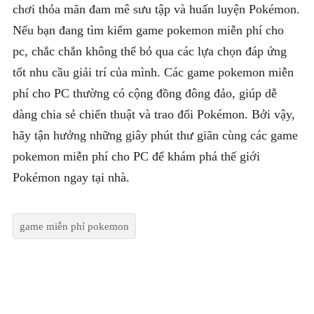
chơi thỏa mãn đam mê sưu tập và huấn luyện Pokémon.
Nếu bạn đang tìm kiếm game pokemon miễn phí cho
pc, chắc chắn không thể bỏ qua các lựa chọn đáp ứng
tốt nhu cầu giải trí của mình. Các game pokemon miễn
phí cho PC thường có cộng đồng đông đảo, giúp dễ
dàng chia sẻ chiến thuật và trao đổi Pokémon. Bởi vậy,
hãy tận hưởng những giây phút thư giãn cùng các game
pokemon miễn phí cho PC để khám phá thế giới
Pokémon ngay tại nhà.
game miễn phí pokemon