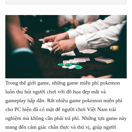
Trong thế giới game, những game miễn phí pokemon
luôn thu hút người chơi với đồ họa đẹp mắt và
gameplay hấp dẫn. Rất nhiều game pokemon miễn phí
cho PC hiện đã có mặt để người chơi Việt Nam trải
nghiệm mà không cần phải trả phí. Những tựa game này
mang đến cảm giác chân thực và thú vị, giúp người