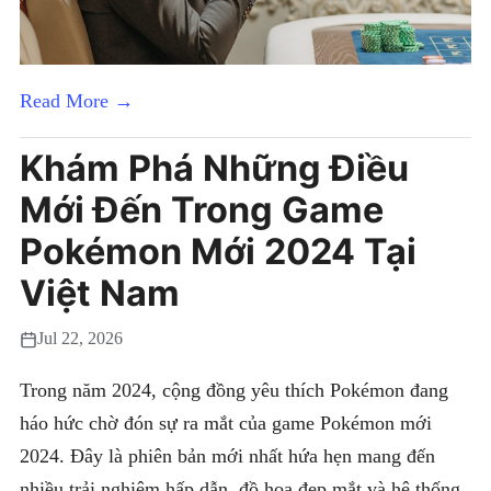
Read More →
Khám Phá Những Điều
Mới Đến Trong Game
Pokémon Mới 2024 Tại
Việt Nam
Jul 22, 2026
Trong năm 2024, cộng đồng yêu thích Pokémon đang
háo hức chờ đón sự ra mắt của game Pokémon mới
2024. Đây là phiên bản mới nhất hứa hẹn mang đến
nhiều trải nghiệm hấp dẫn, đồ họa đẹp mắt và hệ thống