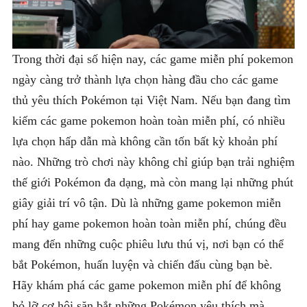
Trong thời đại số hiện nay, các game miễn phí pokemon
ngày càng trở thành lựa chọn hàng đầu cho các game
thủ yêu thích Pokémon tại Việt Nam. Nếu bạn đang tìm
kiếm các game pokemon hoàn toàn miễn phí, có nhiều
lựa chọn hấp dẫn mà không cần tốn bất kỳ khoản phí
nào. Những trò chơi này không chỉ giúp bạn trải nghiệm
thế giới Pokémon đa dạng, mà còn mang lại những phút
giây giải trí vô tận. Dù là những game pokemon miễn
phí hay game pokemon hoàn toàn miễn phí, chúng đều
mang đến những cuộc phiêu lưu thú vị, nơi bạn có thể
bắt Pokémon, huấn luyện và chiến đấu cùng bạn bè.
Hãy khám phá các game pokemon miễn phí để không
bỏ lỡ cơ hội săn bắt những Pokémon yêu thích mà