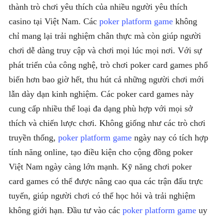
thành trò chơi yêu thích của nhiều người yêu thích
casino tại Việt Nam. Các
poker platform game
không
chỉ mang lại trải nghiệm chân thực mà còn giúp người
chơi dễ dàng truy cập và chơi mọi lúc mọi nơi. Với sự
phát triển của công nghệ, trò chơi poker card games phổ
biến hơn bao giờ hết, thu hút cả những người chơi mới
lẫn dày dạn kinh nghiệm. Các poker card games này
cung cấp nhiều thể loại đa dạng phù hợp với mọi sở
thích và chiến lược chơi. Không giống như các trò chơi
truyền thống,
poker platform game
ngày nay có tích hợp
tính năng online, tạo điều kiện cho cộng đồng poker
Việt Nam ngày càng lớn mạnh. Kỹ năng chơi poker
card games có thể được nâng cao qua các trận đấu trực
tuyến, giúp người chơi có thể học hỏi và trải nghiệm
không giới hạn. Đầu tư vào các
poker platform game
uy