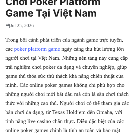
Chơi Poker Platform
Game Tại Việt Nam
Jul 25, 2026
Trong bối cảnh phát triển của ngành game trực tuyến,
các
poker platform game
ngày càng thu hút lượng lớn
người chơi tại Việt Nam. Những nền tảng này cung cấp
trải nghiệm chơi poker đa dạng và chuyên nghiệp, giúp
game thủ thỏa sức thử thách khả năng chiến thuật của
mình. Các online poker games không chỉ phù hợp cho
những người chơi mới bắt đầu mà còn là sân chơi thách
thức với những cao thủ. Người chơi có thể tham gia các
bàn chơi đa dạng, từ Texas Hold’em đến Omaha, với
tính năng live casino chân thực. Điều đặc biệt của các
online poker games chính là tính an toàn và bảo mật