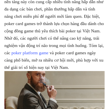
nền tảng này còn cung cấp nhiều tính năng hấp dẫn như
đa dạng các bàn chơi, phần thưởng hấp dẫn và tính
năng chơi miễn phí để người mới làm quen. Đặc biệt,
poker card games trở thành lựa chọn hàng đầu dành cho
cộng đồng game thủ yêu thích bài poker tại Việt Nam.
Nhờ đó, các người chơi có thể nâng cao kỹ năng, trải
nghiệm vận động trí não trong mọi tình huống. Tóm lại,
các
poker platform game
và poker card games ngày
càng phổ biến, mở ra nhiều cơ hội mới, phù hợp với xu
thế giải trí số hiện nay tại Việt Nam.