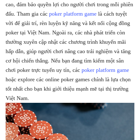
cao, đảm bảo quyền lợi cho người chơi trong mỗi phiên
đấu. Tham gia các
poker platform game
là cách tuyệt
vời để giải trí, rèn luyện kỹ năng và kết nối cộng đồng
poker tại Việt Nam. Ngoài ra, các nhà phát triển còn
thường xuyên cập nhật các chương trình khuyến mãi
hấp dẫn, giúp người chơi nâng cao trải nghiệm và tăng
cơ hội chiến thắng. Nếu bạn đang tìm kiếm một sân
chơi poker trực tuyến uy tín, các
poker platform game
hoặc explore các online poker games chính là lựa chọn
tốt nhất cho bạn khi giới thiệu mạnh mẽ tại thị trường
Việt Nam.