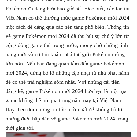
Pokémon đa dạng hơn bao giờ hết. Đặc biệt, các fan tại
Việt Nam có thể thưởng thức game Pokémon mới 2024
một cách dễ dàng qua các nền tảng phổ biến. Thông tin
về game Pokémon mới 2024 đã thu hút sự chú ý lớn từ
cộng đồng game thủ trong nước, mong chờ những tính
năng mới và cơ hội khám phá thế giới Pokémon rộng
lớn hơn. Nếu bạn đang quan tâm đến game Pokémon
mới 2024, đừng bỏ lỡ những cập nhật từ nhà phát hành
để có thể trải nghiệm sớm nhất. Với những cải tiến
đáng kể, game Pokémon mới 2024 hứa hẹn là một tựa
game không thể bỏ qua trong năm nay tại Việt Nam.
Hãy theo dõi những tin tức mới nhất để không bỏ lỡ
những điều hấp dẫn về game Pokémon mới 2024 trong
thời gian tới.