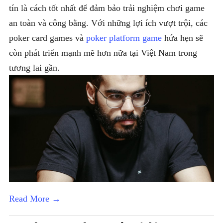
tín là cách tốt nhất để đảm bảo trải nghiệm chơi game
an toàn và công bằng. Với những lợi ích vượt trội, các
poker card games và
poker platform game
hứa hẹn sẽ
còn phát triển mạnh mẽ hơn nữa tại Việt Nam trong
tương lai gần.
Read More →