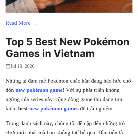
Read More →
Top 5 Best New Pokémon
Games in Vietnam
Jul 19, 2026
Những ai đam mê Pokémon chắc hẳn đang háo hức chờ
đón
new pokémon game
! Với sự phát triển không
ngừng của series này, cộng đồng game thủ đang tìm
kiếm
best
new pokémon game
s
để trải nghiệm.
Trong danh sách này, chúng tôi đề cập đến những trò
chơi mới nhất mà bạn không thể bỏ qua. Đầu tiên là