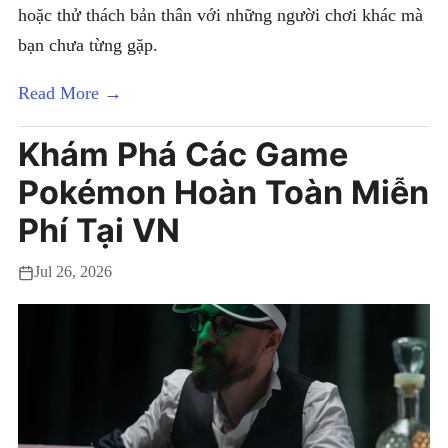
hoặc thử thách bản thân với những người chơi khác mà
bạn chưa từng gặp.
Read More →
Khám Phá Các Game
Pokémon Hoàn Toàn Miễn
Phí Tại VN
Jul 26, 2026