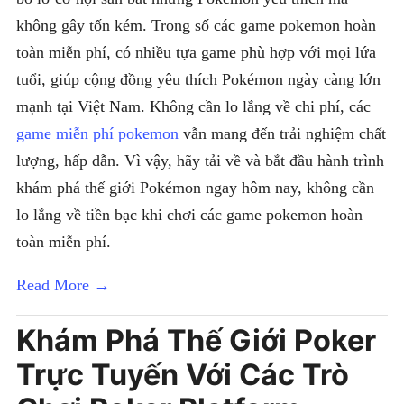
không gây tốn kém. Trong số các game pokemon hoàn
toàn miễn phí, có nhiều tựa game phù hợp với mọi lứa
tuổi, giúp cộng đồng yêu thích Pokémon ngày càng lớn
mạnh tại Việt Nam. Không cần lo lắng về chi phí, các
game miễn phí pokemon
vẫn mang đến trải nghiệm chất
lượng, hấp dẫn. Vì vậy, hãy tải về và bắt đầu hành trình
khám phá thế giới Pokémon ngay hôm nay, không cần
lo lắng về tiền bạc khi chơi các game pokemon hoàn
toàn miễn phí.
Read More →
Khám Phá Thế Giới Poker
Trực Tuyến Với Các Trò