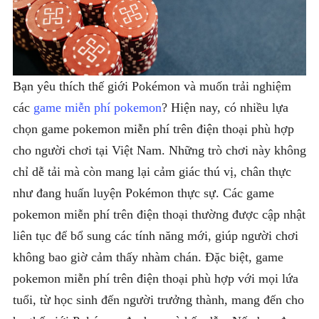
Bạn yêu thích thế giới Pokémon và muốn trải nghiệm
các
game miễn phí pokemon
? Hiện nay, có nhiều lựa
chọn game pokemon miễn phí trên điện thoại phù hợp
cho người chơi tại Việt Nam. Những trò chơi này không
chỉ dễ tải mà còn mang lại cảm giác thú vị, chân thực
như đang huấn luyện Pokémon thực sự. Các game
pokemon miễn phí trên điện thoại thường được cập nhật
liên tục để bổ sung các tính năng mới, giúp người chơi
không bao giờ cảm thấy nhàm chán. Đặc biệt, game
pokemon miễn phí trên điện thoại phù hợp với mọi lứa
tuổi, từ học sinh đến người trưởng thành, mang đến cho