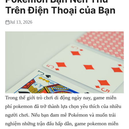
Trên Điện Thoại của Bạn
Jul 13, 2026
Trong thế giới trò chơi di động ngày nay, game miễn
phí pokemon đã trở thành lựa chọn yêu thích của nhiều
người chơi. Nếu bạn đam mê Pokémon và muốn trải
nghiệm những trận đấu hấp dẫn, game pokemon miễn