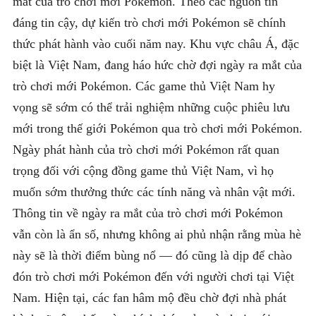
mắt của trò chơi mới Pokémon. Theo các nguồn tin
đáng tin cậy, dự kiến trò chơi mới Pokémon sẽ chính
thức phát hành vào cuối năm nay. Khu vực châu Á, đặc
biệt là Việt Nam, đang háo hức chờ đợi ngày ra mắt của
trò chơi mới Pokémon. Các game thủ Việt Nam hy
vọng sẽ sớm có thể trải nghiệm những cuộc phiêu lưu
mới trong thế giới Pokémon qua trò chơi mới Pokémon.
Ngày phát hành của trò chơi mới Pokémon rất quan
trọng đối với cộng đồng game thủ Việt Nam, vì họ
muốn sớm thưởng thức các tính năng và nhân vật mới.
Thông tin về ngày ra mắt của trò chơi mới Pokémon
vẫn còn là ẩn số, nhưng không ai phủ nhận rằng mùa hè
này sẽ là thời điểm bùng nổ — đó cũng là dịp để chào
đón trò chơi mới Pokémon đến với người chơi tại Việt
Nam. Hiện tại, các fan hâm mộ đều chờ đợi nhà phát