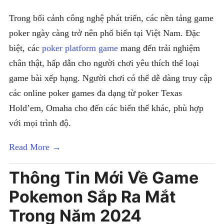
Trong bối cảnh công nghệ phát triển, các nền tảng game
poker ngày càng trở nên phổ biến tại Việt Nam. Đặc
biệt, các
poker platform game
mang đến trải nghiệm
chân thật, hấp dẫn cho người chơi yêu thích thể loại
game bài xếp hạng. Người chơi có thể dễ dàng truy cập
các online poker games đa dạng từ poker Texas
Hold’em, Omaha cho đến các biến thể khác, phù hợp
với mọi trình độ.
Read More →
Thông Tin Mới Về Game
Pokemon Sắp Ra Mắt
Trong Năm 2024