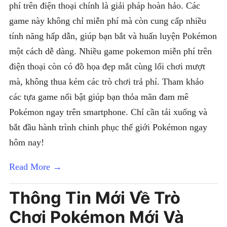
phí trên điện thoại chính là giải pháp hoàn hảo. Các
game này không chỉ miễn phí mà còn cung cấp nhiều
tính năng hấp dẫn, giúp bạn bắt và huấn luyện Pokémon
một cách dễ dàng. Nhiều game pokemon miễn phí trên
điện thoại còn có đồ họa đẹp mắt cùng lối chơi mượt
mà, không thua kém các trò chơi trả phí. Tham khảo
các tựa game nổi bật giúp bạn thỏa mãn đam mê
Pokémon ngay trên smartphone. Chỉ cần tải xuống và
bắt đầu hành trình chinh phục thế giới Pokémon ngay
hôm nay!
Read More →
Thông Tin Mới Về Trò
Chơi Pokémon Mới Và