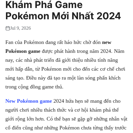
Khám Phá Game
Pokémon Mới Nhất 2024
Jul 9, 2026
Fan của Pokémon đang rất háo hức chờ đón
new
Pokémon game
được phát hành trong năm 2024. Năm
nay, các nhà phát triển đã giới thiệu nhiều tính năng
mới hấp dẫn, từ Pokémon mới cho đến các cơ chế chơi
sáng tạo. Điều này đã tạo ra một làn sóng phấn khích
trong cộng đồng game thủ.
New Pokémon game
2024 hứa hẹn sẽ mang đến cho
người chơi nhiều thách thức và cơ hội khám phá thế
giới rộng lớn hơn. Có thể bạn sẽ gặp gỡ những nhân vật
cổ điển cũng như những Pokémon chưa từng thấy trước