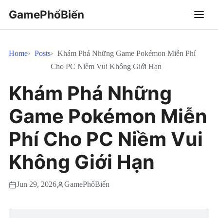
GamePhổBiến
Home
Posts
Khám Phá Những Game Pokémon Miễn Phí
Cho PC Niềm Vui Không Giới Hạn
Khám Phá Những
Game Pokémon Miễn
Phí Cho PC Niềm Vui
Không Giới Hạn
Jun 29, 2026
GamePhổBiến