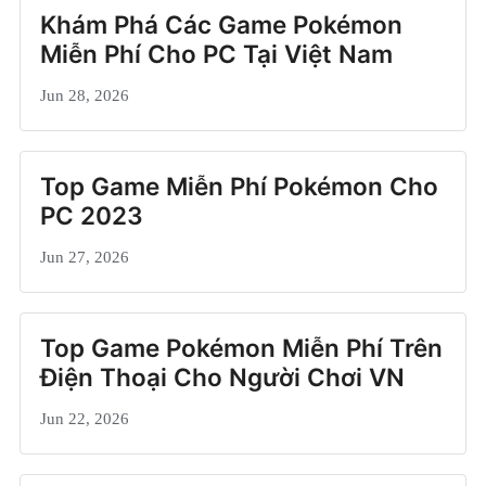
Khám Phá Các Game Pokémon
Miễn Phí Cho PC Tại Việt Nam
Jun 28, 2026
Top Game Miễn Phí Pokémon Cho
PC 2023
Jun 27, 2026
Top Game Pokémon Miễn Phí Trên
Điện Thoại Cho Người Chơi VN
Jun 22, 2026