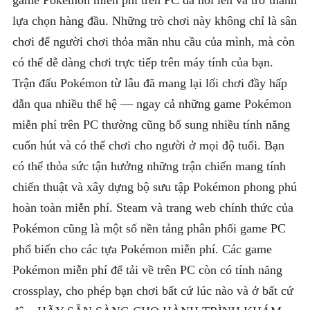
game Pokémon miễn phí trên PC đã nổi lên và trở thành
lựa chọn hàng đầu. Những trò chơi này không chỉ là sân
chơi để người chơi thỏa mãn nhu cầu của mình, mà còn
có thể dễ dàng chơi trực tiếp trên máy tính của bạn.
Trận đấu Pokémon từ lâu đã mang lại lối chơi đầy hấp
dẫn qua nhiều thế hệ — ngay cả những game Pokémon
miễn phí trên PC thường cũng bổ sung nhiều tính năng
cuốn hút và có thể chơi cho người ở mọi độ tuổi. Bạn
có thể thỏa sức tận hưởng những trận chiến mang tính
chiến thuật và xây dựng bộ sưu tập Pokémon phong phú
hoàn toàn miễn phí. Steam và trang web chính thức của
Pokémon cũng là một số nền tảng phân phối game PC
phổ biến cho các tựa Pokémon miễn phí. Các game
Pokémon miễn phí để tải về trên PC còn có tính năng
crossplay, cho phép bạn chơi bất cứ lúc nào và ở bất cứ