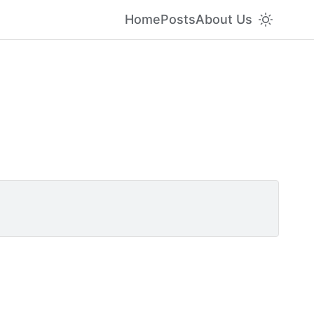
Home
Posts
About Us