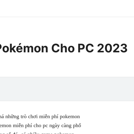
 Pokémon Cho PC 2023
á những trò chơi miễn phí pokemon
kemon miễn phí cho pc ngày càng phổ