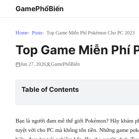
GamePhổBiến
Home
Posts
Top Game Miễn Phí Pokémon Cho PC 2023
Top Game Miễn Phí
Jun 27, 2026
GamePhổBiến
Table of Contents
Bạn là người đam mê thế giới Pokémon? Hãy khám ph
tuyệt vời cho PC mà không tốn tiền. Những game po