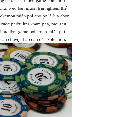
rong số đó, có nhiều game pokemon
 phú. Nếu bạn muốn trải nghiệm thế
pokemon miễn phí cho pc là lựa chọn
c cuộc phiêu lưu khám phá, mọi thứ
rải nghiệm game pokemon miễn phí
c câu chuyện hấp dẫn của Pokémon.