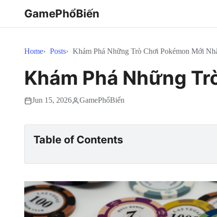
GamePhổBiến
Home
Posts
Khám Phá Những Trò Chơi Pokémon Mới Nhất
Khám Phá Những Trò
Jun 15, 2026
GamePhổBiến
Table of Contents