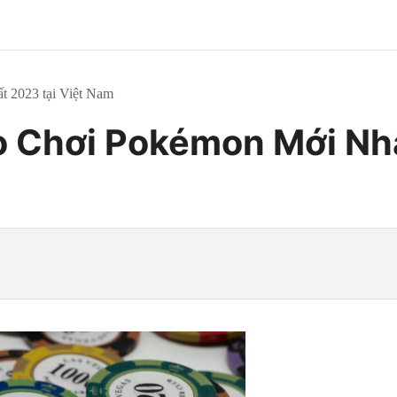
 2023 tại Việt Nam
 Chơi Pokémon Mới Nhấ