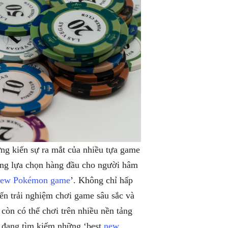
ng kiến sự ra mắt của nhiều tựa game
g lựa chọn hàng đầu cho người hâm
new Pokémon game
’. Không chỉ hấp
n trải nghiệm chơi game sâu sắc và
’ còn có thể chơi trên nhiều nền tảng
n đang tìm kiếm những ‘best
new