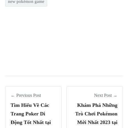
new pokémon game
← Previous Post
Next Post →
Tìm Hiểu Về Các
Khám Phá Những
Trang Poker Di
Trò Chơi Pokémon
Động Tốt Nhất tại
Mới Nhất 2023 tại