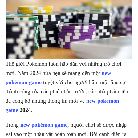
Thế giới Pokémon luôn hấp dẫn với những trò chơi
mới. Năm 2024 hứa hẹn sẽ mang đến một
new
pokémon game
tuyệt vời cho người hâm mộ. Sau sự
thành công của các phiên bản trước, các nhà phát triển
đã công bố những thông tin mới về
new pokémon
game
2024
.
Trong
new pokémon game
, người chơi sẽ được nhập
vai vào một nhân vật hoàn toàn mới. Bối cảnh diễn ra