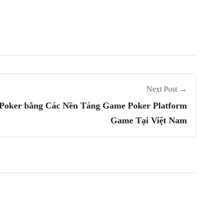
Next Post →
Poker bằng Các Nền Tảng Game Poker Platform
Game Tại Việt Nam