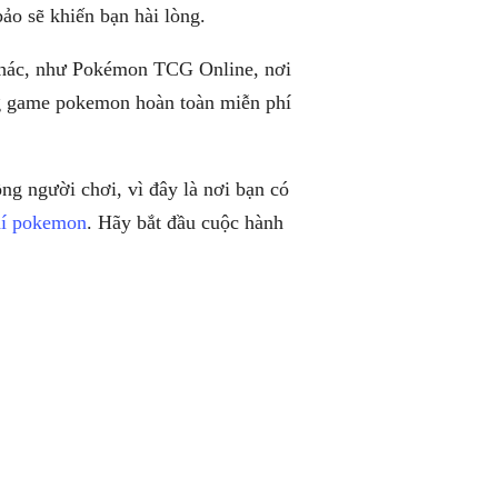
ảo sẽ khiến bạn hài lòng.
khác, như Pokémon TCG Online, nơi
ng game pokemon hoàn toàn miễn phí
ng người chơi, vì đây là nơi bạn có
hí pokemon
. Hãy bắt đầu cuộc hành