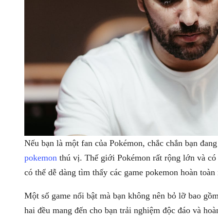
Nếu bạn là một fan của Pokémon, chắc chắn bạn đan
pokemon
thú vị. Thế giới Pokémon rất rộng lớn và có
có thể dễ dàng tìm thấy các game pokemon hoàn toàn 
Một số game nổi bật mà bạn không nên bỏ lỡ bao g
hai đều mang đến cho bạn trải nghiệm độc đáo và hoàn