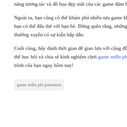
năng tương tác và đồ họa đẹp mắt của các game đảm b
Ngoài ra, bạn cũng có thể khám phá nhiều tựa game 
bạn có thể đấu thẻ với bạn bè. Đừng quên rằng, nhữ
thường xuyên có sự kiện hấp dẫn.
Cuối cùng, hãy dành thời gian để giao lưu với cộng đồ
thể học hỏi và chia sẻ kinh nghiệm chơi
game miễn p
trình của bạn ngay hôm nay!
game miễn phí pokemon