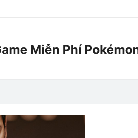
Game Miễn Phí Pokémo