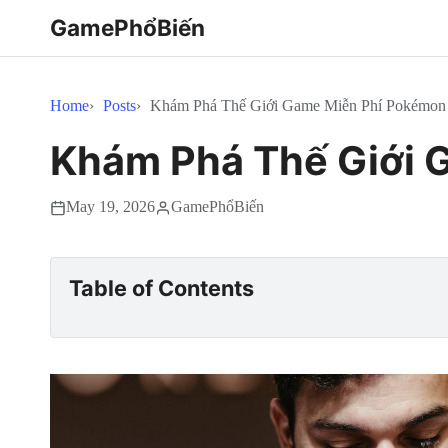
GamePhổBiến
Home
Posts
Khám Phá Thế Giới Game Miễn Phí Pokémon
Khám Phá Thế Giới 
May 19, 2026
GamePhổBiến
Table of Contents