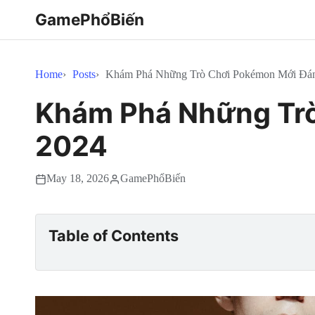
GamePhổBiến
Home
Posts
Khám Phá Những Trò Chơi Pokémon Mới Đá
Khám Phá Những Trò
2024
May 18, 2026
GamePhổBiến
Table of Contents