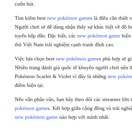
cuốn hút.
Tìm kiếm best
new pokémon game
s là điều cần thiết
Người chơi sẽ dễ dàng nhận thấy sự khác biệt về đồ họ
tuyến hấp dẫn. Đặc biệt, các
new pokémon game
hiện 
thủ Việt Nam trải nghiệm cạnh tranh đỉnh cao.
Việc lựa chọn best
new pokémon game
s phù hợp sẽ gi
Nhiều trang đánh giá quốc tế khuyên người chơi nên
Pokémon Scarlet & Violet vì đây là những
new pokém
điểm hiện tại.
Nếu vẫn phân vân, bạn hãy theo dõi các streamer lớn 
pokémon game
s. Kết hợp giữa cộng đồng và trải ngh
new pokémon game
nào hợp với mình nhất.