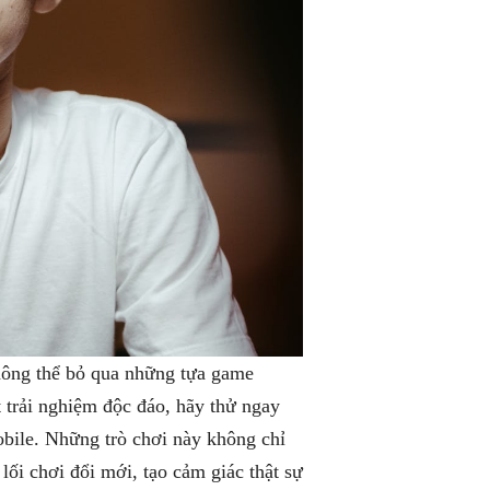
hông thể bỏ qua những tựa game
trải nghiệm độc đáo, hãy thử ngay
bile. Những trò chơi này không chỉ
ối chơi đổi mới, tạo cảm giác thật sự