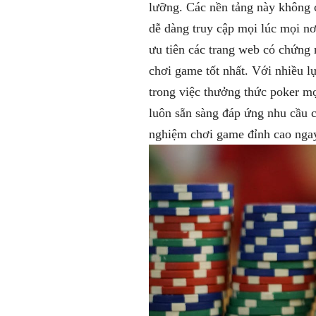
lưỡng. Các nền tảng này không 
dễ dàng truy cập mọi lúc mọi n
ưu tiên các trang web có chứng
chơi game tốt nhất. Với nhiều l
trong việc thưởng thức poker mọ
luôn sẵn sàng đáp ứng nhu cầu c
nghiệm chơi game đỉnh cao ngay 