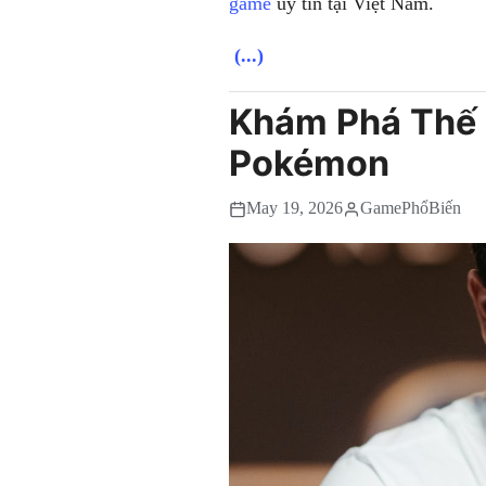
game
uy tín tại Việt Nam.
(...)
Khám Phá Thế 
Pokémon
May 19, 2026
GamePhổBiến