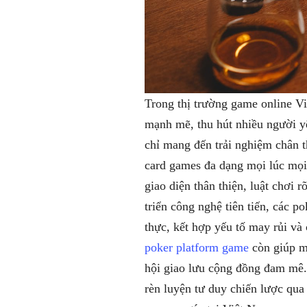
Trong thị trường game online Vi
mạnh mẽ, thu hút nhiều người y
chỉ mang đến trải nghiệm chân 
card games đa dạng mọi lúc mọ
giao diện thân thiện, luật chơi 
triển công nghệ tiên tiến, các 
thực, kết hợp yếu tố may rủi và
poker platform game
còn giúp m
hội giao lưu cộng đồng đam mê. 
rèn luyện tư duy chiến lược qua