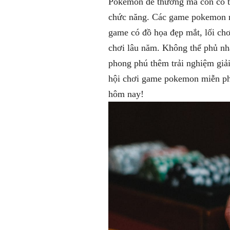
Pokémon dễ thương mà còn có th
chức năng. Các game pokemon m
game có đồ họa đẹp mắt, lối ch
chơi lâu năm. Không thể phủ n
phong phú thêm trải nghiệm giả
hội chơi game pokemon miễn ph
hôm nay!