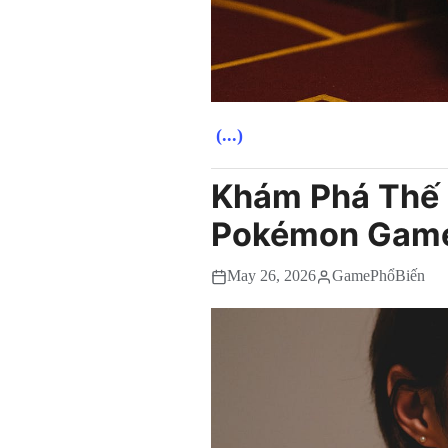
(...)
Khám Phá Thế 
Pokémon Gam
May 26, 2026
GamePhổBiến