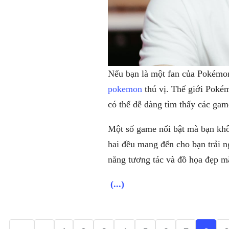
Nếu bạn là một fan của Pokémo
pokemon
thú vị. Thế giới Pokém
có thể dễ dàng tìm thấy các ga
Một số game nổi bật mà bạn k
hai đều mang đến cho bạn trải n
năng tương tác và đồ họa đẹp m
(...)