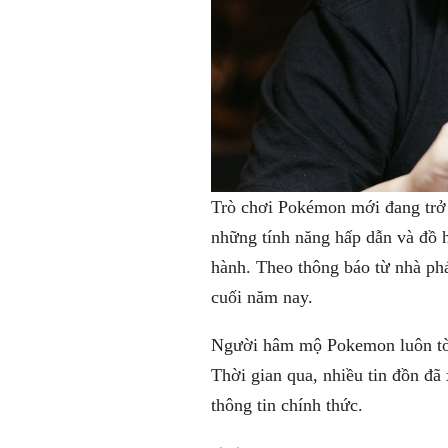
Trò chơi Pokémon mới đang trở 
những tính năng hấp dẫn và đồ 
hành. Theo thông báo từ nhà phá
cuối năm nay.
Người hâm mộ Pokemon luôn tò 
Thời gian qua, nhiều tin đồn đã
thông tin chính thức.