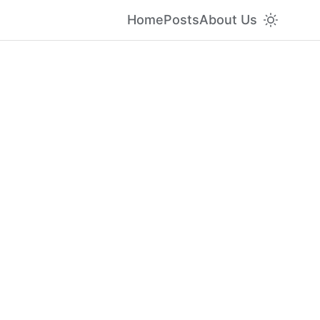
Home
Posts
About Us