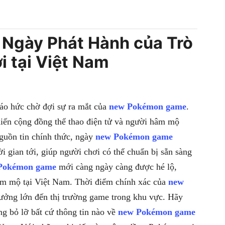
 Ngày Phát Hành của Trò
 tại Việt Nam
áo hức chờ đợi sự ra mắt của
new Pokémon game
.
hiến cộng đồng thể thao điện tử và người hâm mộ
guồn tin chính thức, ngày
new Pokémon game
i gian tới, giúp người chơi có thể chuẩn bị sẵn sàng
Pokémon game
mới càng ngày càng được hé lộ,
m mộ tại Việt Nam. Thời điểm chính xác của
new
ưởng lớn đến thị trường game trong khu vực. Hãy
ng bỏ lỡ bất cứ thông tin nào về
new Pokémon game