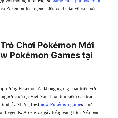
p với mọi độ tuổi. Một số
game miễn phí pokemon
à Pokémon Insurgence đều có thể tải về và chơi
Trò Chơi Pokémon Mới
ew Pokémon Games tại
thị trường Pokémon đã không ngừng phát triển với
 người chơi tại Việt Nam luôn tìm kiếm các trải
ới nhất. Những
best
new Pokémon game
s
như
n Legends: Arceus đã gây tiếng vang lớn. Nếu bạn