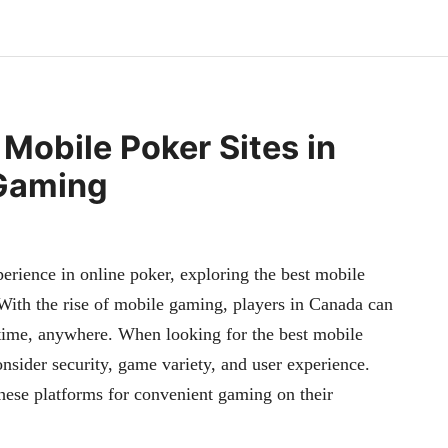
 Mobile Poker Sites in
 Gaming
perience in online poker, exploring the best mobile
. With the rise of mobile gaming, players in Canada can
ime, anywhere. When looking for the best mobile
onsider security, game variety, and user experience.
hese platforms for convenient gaming on their