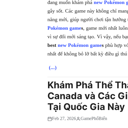
đang muốn khám phá
new Pokémon 
gây sốt. Các game này không chỉ mang
năng mới, giúp người chơi tận hưởng 
Pokémon game
s
, game mới nhất luôn
vì sự đổi mới sáng tạo. Vì vậy, nếu b
best
new Pokémon game
s
phù hợp với
nhất để không bỏ lỡ bất kỳ điều gì thú 
(...)
Khám Phá Thể Tha
Canada và Các Gi
Tại Quốc Gia Này
Feb 27, 2026
GamePhổBiến