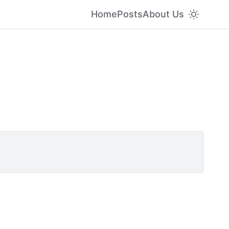
Home
Posts
About Us