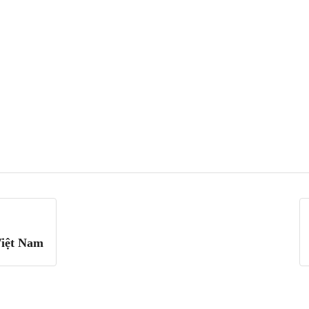
Việt Nam