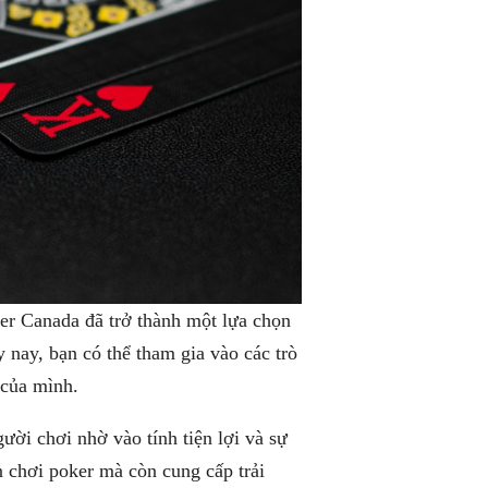
er Canada đã trở thành một lựa chọn
 nay, bạn có thể tham gia vào các trò
 của mình.
ười chơi nhờ vào tính tiện lợi và sự
 chơi poker mà còn cung cấp trải