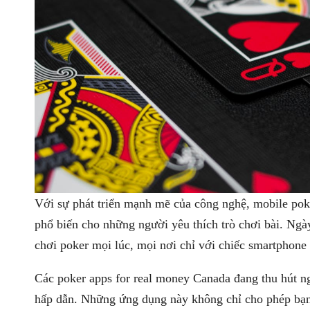
Với sự phát triển mạnh mẽ của công nghệ, mobile pok
phổ biến cho những người yêu thích trò chơi bài. Ngày
chơi poker mọi lúc, mọi nơi chỉ với chiếc smartphone
Các poker apps for real money Canada đang thu hút ng
hấp dẫn. Những ứng dụng này không chỉ cho phép bạn