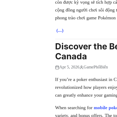
còn được kỳ vọng sẽ tích hợp cá
cộng đồng người chơi sôi động 
phong trào chơi game Pokémon t
(...)
Discover the B
Canada
Apr 5, 2026
GamePhổBiến
If you’re a poker enthusiast in 
revolutionized how players enj
can greatly enhance your gamin
When searching for
mobile pok
variety, and bonus offers. The 