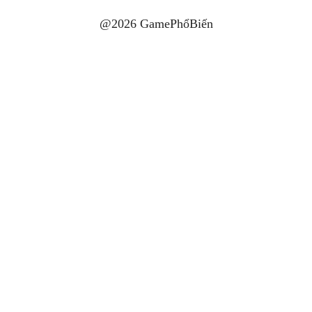
@2026 GamePhổBiến