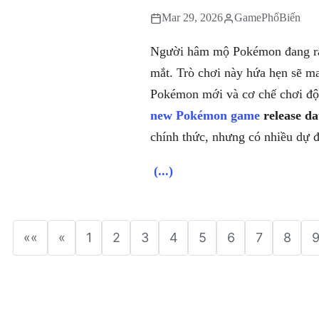
Mar 29, 2026
GamePhổBiến
Người hâm mộ Pokémon đang rất
mắt. Trò chơi này hứa hẹn sẽ m
Pokémon mới và cơ chế chơi độc
new Pokémon game
release da
chính thức, nhưng có nhiều dự đ
(...)
««
«
1
2
3
4
5
6
7
8