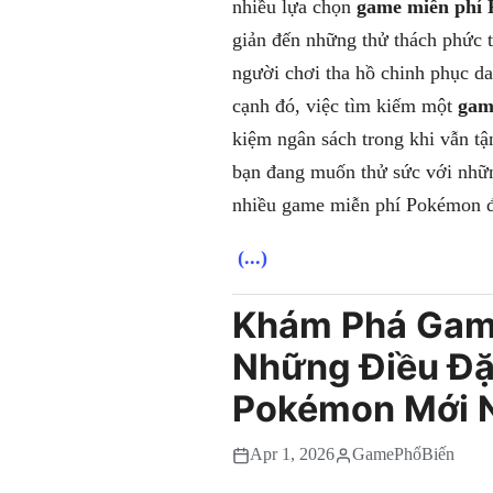
nhiều lựa chọn
game miễn phí
giản đến những thử thách phức 
người chơi tha hồ chinh phục d
cạnh đó, việc tìm kiếm một
gam
kiệm ngân sách trong khi vẫn t
bạn đang muốn thử sức với nh
nhiều game miễn phí Pokémon 
(...)
Khám Phá Gam
Những Điều Đặc
Pokémon Mới 
Apr 1, 2026
GamePhổBiến