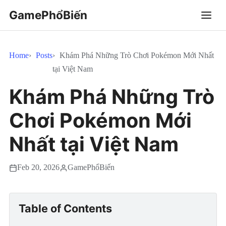
GamePhổBiến
Home
Posts
Khám Phá Những Trò Chơi Pokémon Mới Nhất
tại Việt Nam
Khám Phá Những Trò
Chơi Pokémon Mới
Nhất tại Việt Nam
Feb 20, 2026
GamePhổBiến
Table of Contents