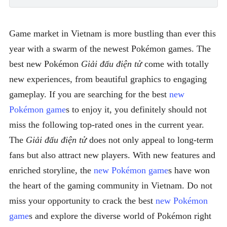
Game market in Vietnam is more bustling than ever this
year with a swarm of the newest Pokémon games. The
best new Pokémon
Giải đấu điện tử
come with totally
new experiences, from beautiful graphics to engaging
gameplay. If you are searching for the best
new
Pokémon game
s to enjoy it, you definitely should not
miss the following top-rated ones in the current year.
The
Giải đấu điện tử
does not only appeal to long-term
fans but also attract new players. With new features and
enriched storyline, the
new Pokémon game
s have won
the heart of the gaming community in Vietnam. Do not
miss your opportunity to crack the best
new Pokémon
game
s and explore the diverse world of Pokémon right