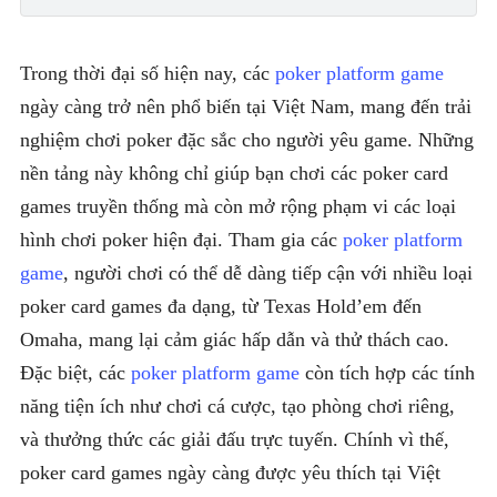
Trong thời đại số hiện nay, các
poker platform game
ngày càng trở nên phổ biến tại Việt Nam, mang đến trải
nghiệm chơi poker đặc sắc cho người yêu game. Những
nền tảng này không chỉ giúp bạn chơi các poker card
games truyền thống mà còn mở rộng phạm vi các loại
hình chơi poker hiện đại. Tham gia các
poker platform
game
, người chơi có thể dễ dàng tiếp cận với nhiều loại
poker card games đa dạng, từ Texas Hold’em đến
Omaha, mang lại cảm giác hấp dẫn và thử thách cao.
Đặc biệt, các
poker platform game
còn tích hợp các tính
năng tiện ích như chơi cá cược, tạo phòng chơi riêng,
và thưởng thức các giải đấu trực tuyến. Chính vì thế,
poker card games ngày càng được yêu thích tại Việt