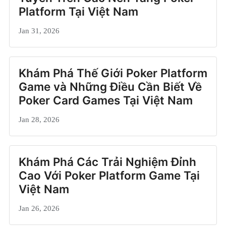
Platform Tại Việt Nam
Jan 31, 2026
Khám Phá Thế Giới Poker Platform
Game và Những Điều Cần Biết Về
Poker Card Games Tại Việt Nam
Jan 28, 2026
Khám Phá Các Trải Nghiệm Đỉnh
Cao Với Poker Platform Game Tại
Việt Nam
Jan 26, 2026