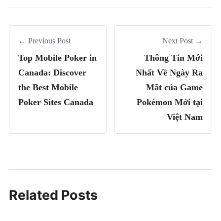
← Previous Post
Next Post →
Top Mobile Poker in
Thông Tin Mới
Canada: Discover
Nhất Về Ngày Ra
the Best Mobile
Mắt của Game
Poker Sites Canada
Pokémon Mới tại
Việt Nam
Related Posts