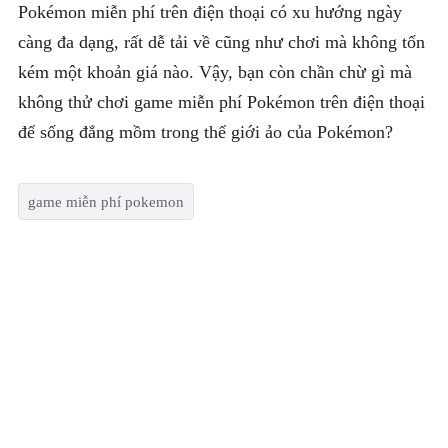
Pokémon miễn phí trên điện thoại có xu hướng ngày
càng đa dạng, rất dễ tải về cũng như chơi mà không tốn
kém một khoản giá nào. Vậy, bạn còn chần chừ gì mà
không thử chơi game miễn phí Pokémon trên điện thoại
để sống đắng mồm trong thế giới ảo của Pokémon?
game miễn phí pokemon