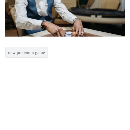
new pokémon game