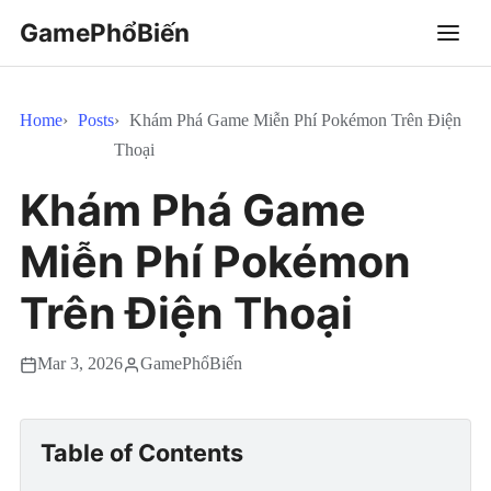
GamePhổBiến
Home
Posts
Khám Phá Game Miễn Phí Pokémon Trên Điện
Thoại
Khám Phá Game
Miễn Phí Pokémon
Trên Điện Thoại
Mar 3, 2026
GamePhổBiến
Table of Contents