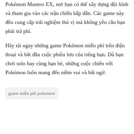
Pokémon Masters EX, nơi bạn có thể xây dựng đội hình
và tham gia vào các trận chiến hấp dẫn. Các game này
đều cung cấp trải nghiệm thú vị mà không yêu cầu bạn
phải trả phí.
Hãy tải ngay những game Pokémon miễn phí trên điện
thoại và bắt đầu cuộc phiêu lưu của riêng bạn. Dù bạn
chơi solo hay cùng bạn bè, những cuộc chiến với
Pokémon luôn mang đến niềm vui và bất ngờ.
game miễn phí pokemon