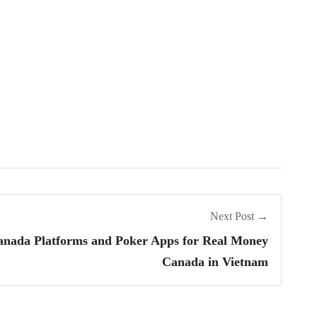
Next Post →
anada Platforms and Poker Apps for Real Money
Canada in Vietnam