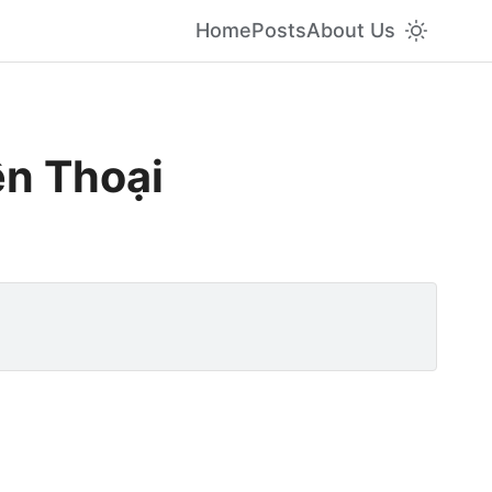
Home
Posts
About Us
n Thoại