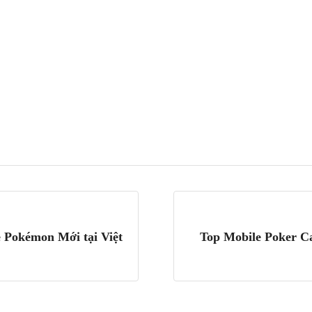
Pokémon Mới tại Việt
Top Mobile Poker C