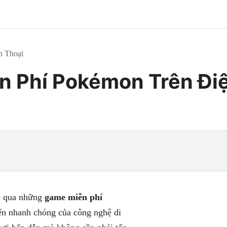
n Thoại
 Phí Pokémon Trên Điệ
bỏ qua những
game miễn phí
iển nhanh chóng của công nghệ di