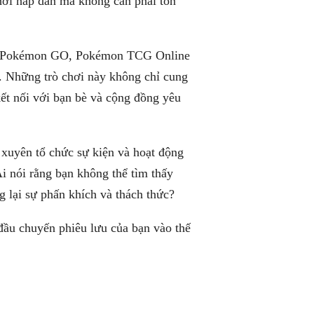
chơi hấp dẫn mà không cần phải tốn
Pokémon GO, Pokémon TCG Online
. Những trò chơi này không chỉ cung
kết nối với bạn bè và cộng đồng yêu
xuyên tổ chức sự kiện và hoạt động
i nói rằng bạn không thể tìm thấy
 lại sự phấn khích và thách thức?
đầu chuyến phiêu lưu của bạn vào thế