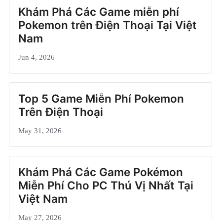
Khám Phá Các Game miễn phí
Pokemon trên Điện Thoại Tại Việt
Nam
Jun 4, 2026
Top 5 Game Miễn Phí Pokemon
Trên Điện Thoại
May 31, 2026
Khám Phá Các Game Pokémon
Miễn Phí Cho PC Thú Vị Nhất Tại
Việt Nam
May 27, 2026