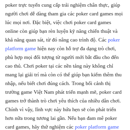
poker trực tuyến cung cấp trải nghiệm chân thực, giúp
người chơi dễ dàng tham gia các poker card games mọi
lúc mọi nơi. Đặc biệt, việc chơi poker card games
online còn giúp bạn rèn luyện kỹ năng chiến thuật và
khả năng quan sát, từ đó nâng cao trình độ. Các
poker
platform game
hiện nay còn hỗ trợ đa dạng trò chơi,
phù hợp mọi đối tượng từ người mới bắt đầu cho đến
cao thủ. Chơi poker tại các nền tảng này không chỉ
mang lại giải trí mà còn có thể giúp bạn kiếm thêm thu
nhập, nếu biết chơi đúng cách. Trong bối cảnh thị
trường game Việt Nam phát triển mạnh mẽ, poker card
games trở thành trò chơi yêu thích của nhiều dân chơi.
Chính vì vậy, lĩnh vực này hứa hẹn sẽ còn phát triển
hơn nữa trong tương lai gần. Nếu bạn đam mê poker
card games, hãy thử nghiệm các
poker platform game