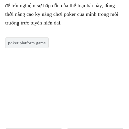
để trải nghiệm sự hấp dẫn của thể loại bài này, đồng
thời nâng cao kỹ năng chơi poker của mình trong môi
trường trực tuyến hiện đại.
poker platform game