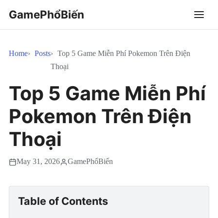
GamePhổBiến
Home
Posts
Top 5 Game Miễn Phí Pokemon Trên Điện
Thoại
Top 5 Game Miễn Phí
Pokemon Trên Điện
Thoại
May 31, 2026
GamePhổBiến
Table of Contents