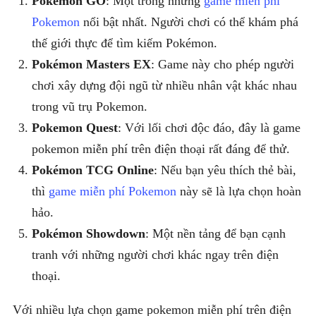
Pokemon GO
: Một trong những
game miễn phí
Pokemon
nổi bật nhất. Người chơi có thể khám phá
thế giới thực để tìm kiếm Pokémon.
Pokémon Masters EX
: Game này cho phép người
chơi xây dựng đội ngũ từ nhiều nhân vật khác nhau
trong vũ trụ Pokemon.
Pokemon Quest
: Với lối chơi độc đáo, đây là game
pokemon miễn phí trên điện thoại rất đáng để thử.
Pokémon TCG Online
: Nếu bạn yêu thích thẻ bài,
thì
game miễn phí Pokemon
này sẽ là lựa chọn hoàn
hảo.
Pokémon Showdown
: Một nền tảng để bạn cạnh
tranh với những người chơi khác ngay trên điện
thoại.
Với nhiều lựa chọn game pokemon miễn phí trên điện