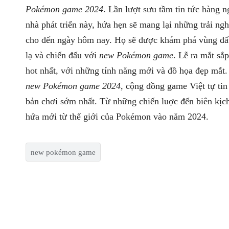
Pokémon game 2024
. Lần lượt sưu tầm tin tức hàng 
nhà phát triển này, hứa hẹn sẽ mang lại những trải ng
cho đến ngày hôm nay. Họ sẽ được khám phá vùng đấ
lạ và chiến đấu với
new Pokémon game
. Lễ ra mắt sắp
hot nhất, với những tính năng mới và đồ họa đẹp mắt. 
new Pokémon game 2024
, cộng đồng game Việt tự tin
bản chơi sớm nhất. Từ những chiến luợc đến biên kịc
hứa mới từ thế giới của Pokémon vào năm 2024.
new pokémon game