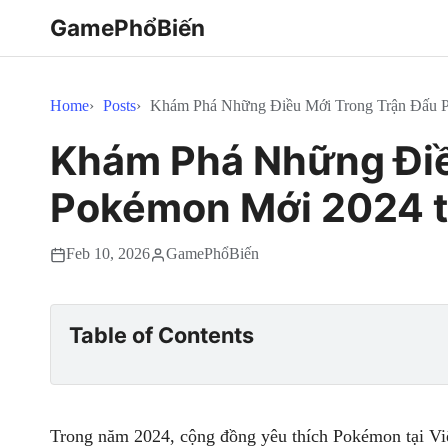
GamePhổBiến
Home
Posts
Khám Phá Những Điều Mới Trong Trận Đấu 
Khám Phá Những Điề
Pokémon Mới 2024 t
Feb 10, 2026
GamePhổBiến
Table of Contents
Trong năm 2024, cộng đồng yêu thích Pokémon tại V