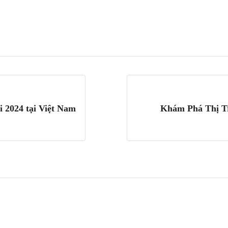
2024 tại Việt Nam
Khám Phá Thị Tr