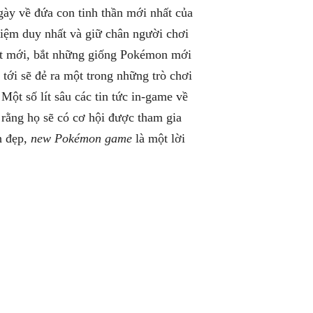
ngày về đứa con tinh thần mới nhất của
hiệm duy nhất và giữ chân người chơi
t mới, bắt những giống Pokémon mới
 tới sẽ đẻ ra một trong những trò chơi
Một số lít sâu các tin tức in-game về
 rằng họ sẽ có cơ hội được tham gia
h đẹp,
new Pokémon game
là một lời