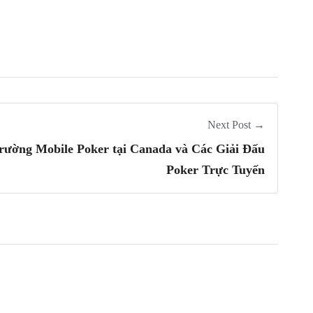
Next Post →
ường Mobile Poker tại Canada và Các Giải Đấu
Poker Trực Tuyến