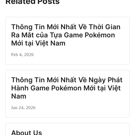
Related Posts
Thông Tin Mới Nhất Về Thời Gian
Ra Mắt của Tựa Game Pokémon
Mới tại Việt Nam
Feb 4, 2026
Thông Tin Mới Nhất Về Ngày Phát
Hành Game Pokémon Mới tại Việt
Nam
Jan 24, 2026
About Us