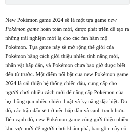
New Pokémon game 2024 sẽ là một tựa game
new
Pokémon game
hoàn toàn mới, được phát triển để tạo ra
những trải nghiệm mới lạ cho các fan hâm mộ
Pokémon. Tựa game này sẽ mở rộng thế giới của
Pokémon bằng cách giới thiệu nhiều tính năng mới,
nhân vật hấp dẫn, và Pokémon chưa bao giờ được biết
đến từ trước. Một điểm nổi bật của new Pokémon game
2024 là cải thiện hệ thống chiến đấu, cung cấp cho
người chơi nhiều cách mới để nâng cấp Pokémon của
họ thông qua nhiều chiến thuật và kỹ năng đặc biệt. Do
đó, các trận đấu sẽ trở nên hấp dẫn và cạnh tranh hơn.
Bên cạnh đó, new Pokémon game cũng giới thiệu nhiều
khu vực mới để người chơi khám phá, bao gồm cây cỏ