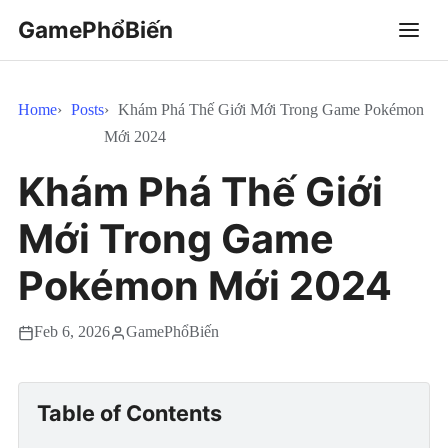
GamePhổBiến
Home
Posts
Khám Phá Thế Giới Mới Trong Game Pokémon
Mới 2024
Khám Phá Thế Giới
Mới Trong Game
Pokémon Mới 2024
Feb 6, 2026
GamePhổBiến
Table of Contents