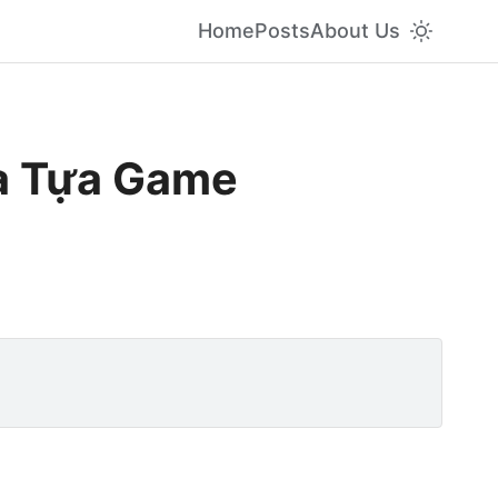
Home
Posts
About Us
ủa Tựa Game