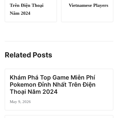
Trên Điện Thoại
Vietnamese Players
Năm 2024
Related Posts
Khám Phá Top Game Miễn Phí
Pokemon Đỉnh Nhất Trên Điện
Thoại Năm 2024
May 9, 2026