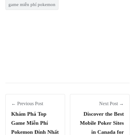
game miễn phí pokemon
← Previous Post
Next Post →
Khám Phá Top
Discover the Best
Game Miễn Phí
Mobile Poker Sites
Pokemon Đỉnh Nhất
in Canada for