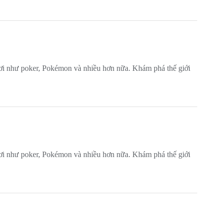
hơi như poker, Pokémon và nhiều hơn nữa. Khám phá thế giới
hơi như poker, Pokémon và nhiều hơn nữa. Khám phá thế giới