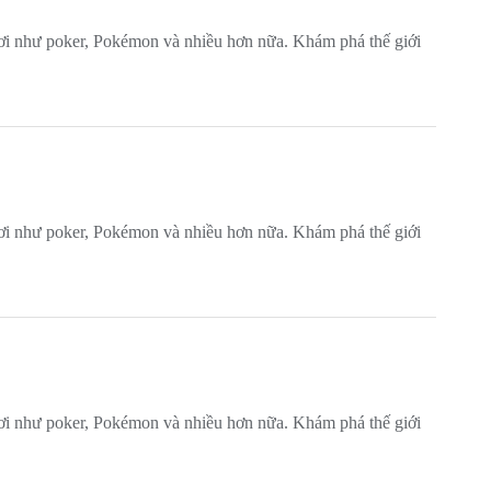
hơi như poker, Pokémon và nhiều hơn nữa. Khám phá thế giới
hơi như poker, Pokémon và nhiều hơn nữa. Khám phá thế giới
hơi như poker, Pokémon và nhiều hơn nữa. Khám phá thế giới