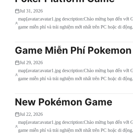
Jul 31, 2026
map[avatar:avatar1.jpg description:Chào mừng bạn đến với G
game miễn phí và trải nghiệm mới nhất trên PC hoặc di đ
Game Miễn Phí Pokemon
Jul 29, 2026
map[avatar:avatar1.jpg description:Chào mừng bạn đến với G
game miễn phí và trải nghiệm mới nhất trên PC hoặc di đ
New Pokémon Game
Jul 22, 2026
map[avatar:avatar1.jpg description:Chào mừng bạn đến với G
game miễn phí và trải nghiệm mới nhất trên PC hoặc di đ