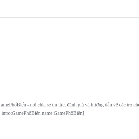
amePhổBiến - nơi chia sẻ tin tức, đánh giá và hướng dẫn về các trò c
ộng. intro:GamePhổBiến name:GamePhổBiến]