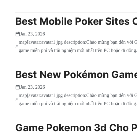
Best Mobile Poker Sites
Jan 23, 2026
map[avatar:avatar1.jpg description:Chào mừng bạn đến với G
game miễn phí và trải nghiệm mới nhất trên PC hoặc di đ
Best New Pokémon Gam
Jan 23, 2026
map[avatar:avatar1.jpg description:Chào mừng bạn đến với G
game miễn phí và trải nghiệm mới nhất trên PC hoặc di đ
Game Pokemon 3d Cho 