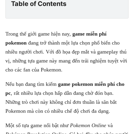
Table of Contents
Trong thế giới game hiện nay,
game miễn phí
pokemon
đang trở thành một lựa chọn phổ biến cho
nhiều người chơi. Với đồ họa đẹp mắt và gameplay thú
vị, những tựa game này mang đến trải nghiệm tuyệt vời
cho các fan của Pokemon.
Nếu bạn đang tìm kiếm
game pokemon miễn phí cho
pc
, rất nhiều lựa chọn hấp dẫn đang chờ đón bạn.
Những trò chơi này không chỉ đơn thuần là săn bắt
Pokemon mà còn có nhiều chế độ chơi đa dạng.
Một số tựa game nổi bật như
Pokemon Online
và