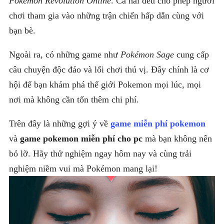
Pokémon Revolution Online
. Cả hai đều cho phép người
chơi tham gia vào những trận chiến hấp dẫn cùng với
bạn bè.
Ngoài ra, có những game như
Pokémon Sage
cung cấp
câu chuyện độc đáo và lối chơi thú vị. Đây chính là cơ
hội để bạn khám phá thế giới Pokemon mọi lúc, mọi
nơi mà không cần tốn thêm chi phí.
Trên đây là những gợi ý về
game miễn phí pokemon
và
game pokemon miễn phí cho pc
mà bạn không nên
bỏ lỡ. Hãy thử nghiệm ngay hôm nay và cùng trải
nghiệm niềm vui mà Pokémon mang lại!