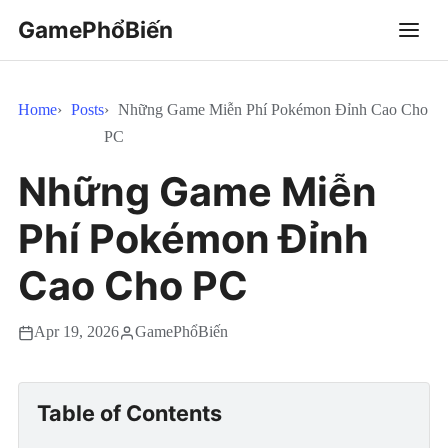
GamePhổBiến
Home
Posts
Những Game Miễn Phí Pokémon Đỉnh Cao Cho
PC
Những Game Miễn
Phí Pokémon Đỉnh
Cao Cho PC
Apr 19, 2026
GamePhổBiến
Table of Contents