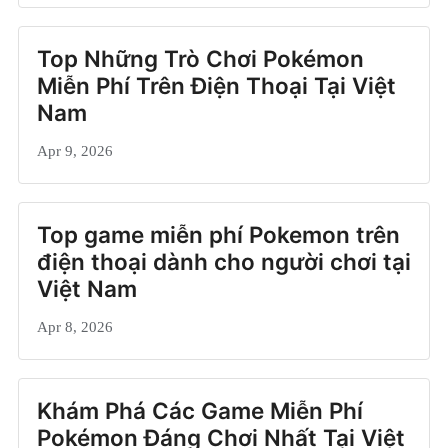
Top Những Trò Chơi Pokémon
Miễn Phí Trên Điện Thoại Tại Việt
Nam
Apr 9, 2026
Top game miễn phí Pokemon trên
điện thoại dành cho người chơi tại
Việt Nam
Apr 8, 2026
Khám Phá Các Game Miễn Phí
Pokémon Đáng Chơi Nhất Tại Việt