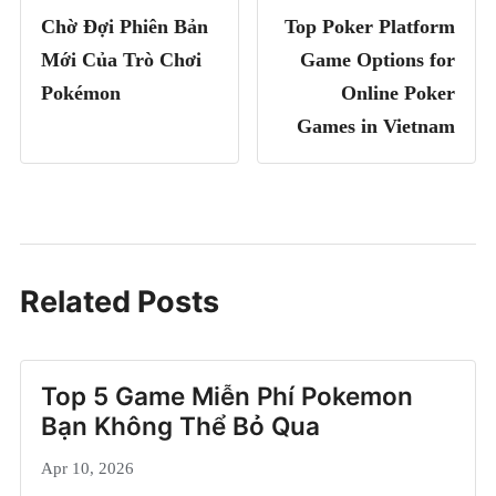
Chờ Đợi Phiên Bản
Top Poker Platform
Mới Của Trò Chơi
Game Options for
Pokémon
Online Poker
Games in Vietnam
Related Posts
Top 5 Game Miễn Phí Pokemon
Bạn Không Thể Bỏ Qua
Apr 10, 2026