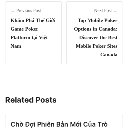
← Previous Post
Next Post →
Khám Phá Thế Giới
Top Mobile Poker
Game Poker
Options in Canada:
Platform tại Việt
Discover the Best
Nam
Mobile Poker Sites
Canada
Related Posts
Chờ Đợi Phiên Bản Mới Của Trò