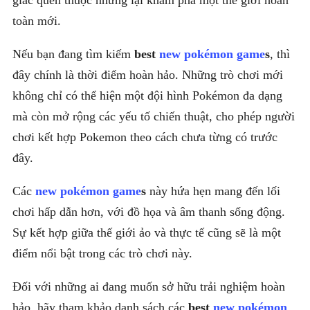
giác quen thuộc nhưng lại khám phá một thế giới hoàn
toàn mới.
Nếu bạn đang tìm kiếm
best
new pokémon game
s
, thì
đây chính là thời điểm hoàn hảo. Những trò chơi mới
không chỉ có thể hiện một đội hình Pokémon đa dạng
mà còn mở rộng các yếu tố chiến thuật, cho phép người
chơi kết hợp Pokemon theo cách chưa từng có trước
đây.
Các
new pokémon game
s
này hứa hẹn mang đến lối
chơi hấp dẫn hơn, với đồ họa và âm thanh sống động.
Sự kết hợp giữa thế giới ảo và thực tế cũng sẽ là một
điểm nổi bật trong các trò chơi này.
Đối với những ai đang muốn sở hữu trải nghiệm hoàn
hảo, hãy tham khảo danh sách các
best
new pokémon