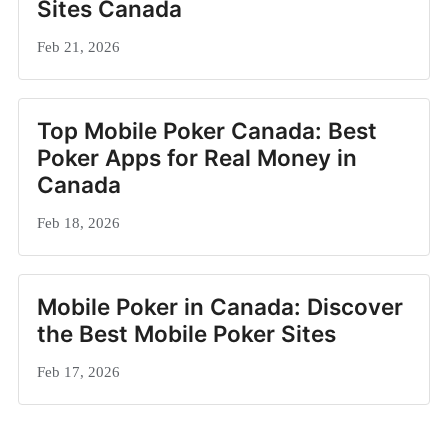
Sites Canada
Feb 21, 2026
Top Mobile Poker Canada: Best
Poker Apps for Real Money in
Canada
Feb 18, 2026
Mobile Poker in Canada: Discover
the Best Mobile Poker Sites
Feb 17, 2026