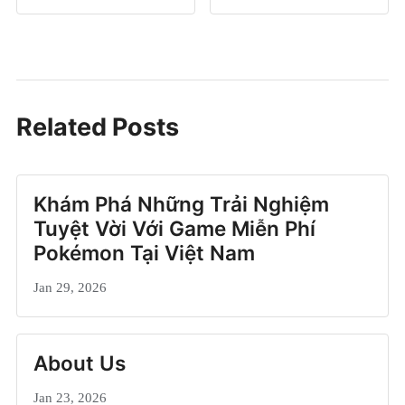
Related Posts
Khám Phá Những Trải Nghiệm
Tuyệt Vời Với Game Miễn Phí
Pokémon Tại Việt Nam
Jan 29, 2026
About Us
Jan 23, 2026