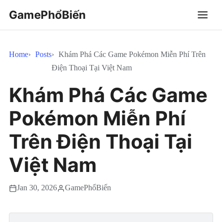
GamePhổBiến
Home
Posts
Khám Phá Các Game Pokémon Miễn Phí Trên
Điện Thoại Tại Việt Nam
Khám Phá Các Game
Pokémon Miễn Phí
Trên Điện Thoại Tại
Việt Nam
Jan 30, 2026
GamePhổBiến