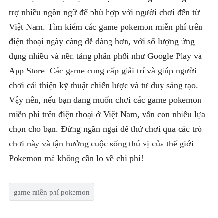
trợ nhiều ngôn ngữ để phù hợp với người chơi đến từ
Việt Nam. Tìm kiếm các game pokemon miễn phí trên
điện thoại ngày càng dễ dàng hơn, với số lượng ứng
dụng nhiều và nền tảng phân phối như Google Play và
App Store. Các game cung cấp giải trí và giúp người
chơi cải thiện kỹ thuật chiến lược và tư duy sáng tạo.
Vậy nên, nếu bạn đang muốn chơi các game pokemon
miễn phí trên điện thoại ở Việt Nam, vẫn còn nhiều lựa
chọn cho bạn. Đừng ngần ngại để thử chơi qua các trò
chơi này và tận hưởng cuộc sống thú vị của thế giới
Pokemon mà không cần lo về chi phí!
game miễn phí pokemon