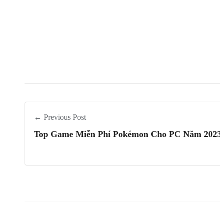
← Previous Post
Top Game Miễn Phí Pokémon Cho PC Năm 202