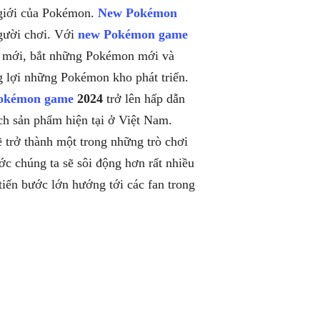
 giới của Pokémon.
New Pokémon
gười chơi. Với
new Pokémon game
ất mới, bắt những Pokémon mới và
g lợi những Pokémon kho phát triển.
okémon game
2024
trở lên hấp dẫn
ch sản phẩm hiện tại ở Việt Nam.
 trở thành một trong những trò chơi
c chúng ta sẽ sôi động hơn rất nhiều
tiến bước lớn hướng tới các fan trong